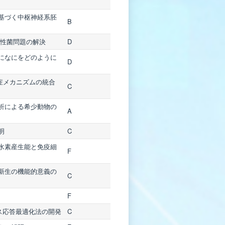
基づく中枢神経系胚
B
耐性菌問題の解決
D
になにをどのように
D
症メカニズムの統合
C
析による希少動物の
A
明
C
水素産生能と免疫細
F
新生の機能的意義の
C
F
ス応答最適化法の開発
C