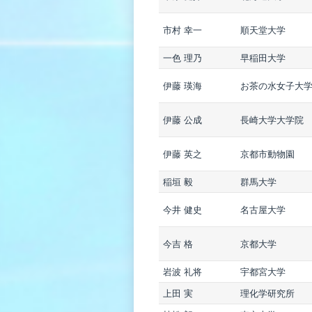
市村 幸一
順天堂大学
一色 理乃
早稲田大学
伊藤 瑛海
お茶の水女子大
伊藤 公成
長崎大学大学院
伊藤 英之
京都市動物園
稲垣 毅
群馬大学
今井 健史
名古屋大学
今吉 格
京都大学
岩波 礼将
宇都宮大学
上田 実
理化学研究所