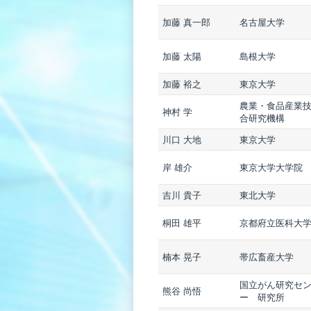
加藤 真一郎
名古屋大学
加藤 太陽
島根大学
加藤 裕之
東京大学
農業・食品産業
神村 学
合研究機構
川口 大地
東京大学
岸 雄介
東京大学大学院
吉川 貴子
東北大学
桐田 雄平
京都府立医科大
楠本 晃子
帯広畜産大学
国立がん研究セ
熊谷 尚悟
ー 研究所