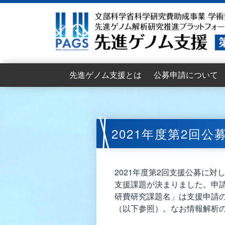
先進ゲノム支援とは
公募申請について
目的
支援機能
支援体制
支援組織
支援依頼者インタビュー
拡大班会議
2026年度公募要項
2026年度支援申請書
支援申請の流れ
支援申請からデータ提
申請のポイント
公募支援に関するFAQ
2026年度公募説明会
2025年度公募資料
2025年度拡大班会
2024年度拡大班会
2023年度拡大班会
2021年度第2回
2021年度第2回支援公募に
支援課題が決まりました。申
研費研究課題名」は支援申請
（以下参照）。なお情報解析