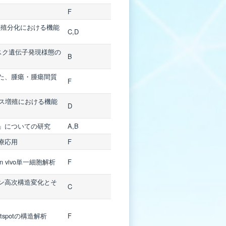
F
胞増殖分化における機能
C,D
患リスク遺伝子発現様態の
B
た、腫瘍・腫瘍間質
F
ルス増殖における機能
D
」についての研究
A,B
療応用
F
vivo単一細胞解析
F
ン高次構造変化とそ
C
spotの構造解析
F