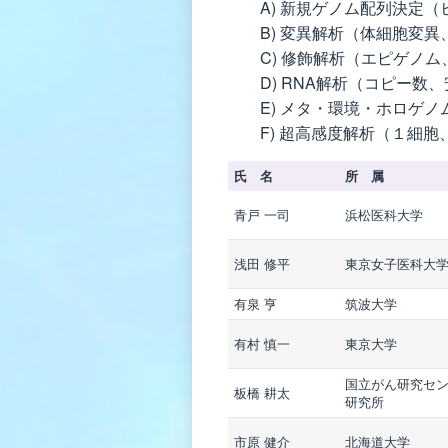
A) 新規ゲノム配列決定（
B) 変異解析（体細胞変異、
C) 修飾解析（エピゲノム
D) RNA解析（コピー数、安
E) メタ・環境・ホロゲノム
F) 超高感度解析（１細胞
氏 名
所 属
青戸 一司
浜松医科大学
浅田 修平
東京女子医科大
有泉 亨
筑波大学
有村 慎一
東京大学
国立がん研究セ
板橋 耕太
研究所
市原 健介
北海道大学