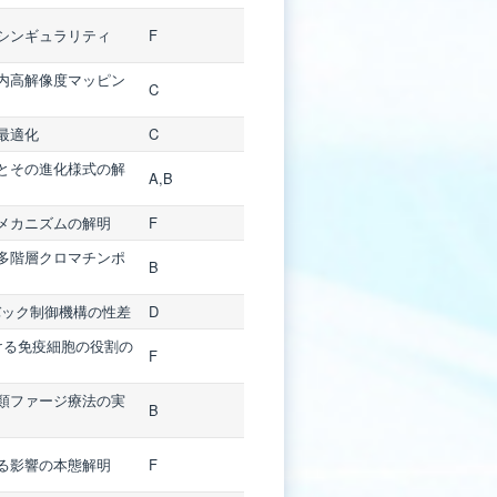
シンギュラリティ
F
内高解像度マッピン
C
最適化
C
とその進化様式の解
A,B
メカニズムの解明
F
多階層クロマチンポ
B
ドバック制御機構の性差
D
ける免疫細胞の役割の
F
類ファージ療法の実
B
る影響の本態解明
F