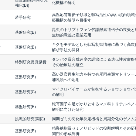
化機構の解明
強化(B))
高温応答遺伝子領域と転写活性の高い核内領域
若手研究
築機構の解明を目指す
昆虫のトリプトファン代謝酵素遺伝子の喪失と
基盤研究(B)
生物的意義と産業応用
キクをモデルとした転写制御情報に基づく高次
所
基盤研究(B)
解析手法の開発
タンパク質合成速度の調節による遺伝性皮膚疾
特別研究員奨励費
その治療法の確立
高い器官再生能力を持つ有尾両生類マトリソー
所
基盤研究(B)
哺乳類への応用
マイクロバイオームが制御するショウジョウバ
基盤研究(C)
の解明
転写因子を足がかりとするマメ科トリテルペノ
基盤研究(B)
解明に向けた研究
挑戦的研究(開拓)
周期ゼミの羽化年決定機構と周期分化のゲノム
精巣糖脂質セミノリピッドの役割解明とその応用
基盤研究(B)
関門の形成制御-