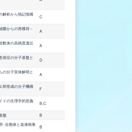
の解析から熱記憶構
C
細菌からの再獲得－
A
倍数体の高精度遺伝
A
患発症の分子基盤と
D
ムの分子実体解明と
A
エ卵形成の分子機構
F
イドの生理学的意義
B,C
基盤
B
 -合胞体と血液精巣
B