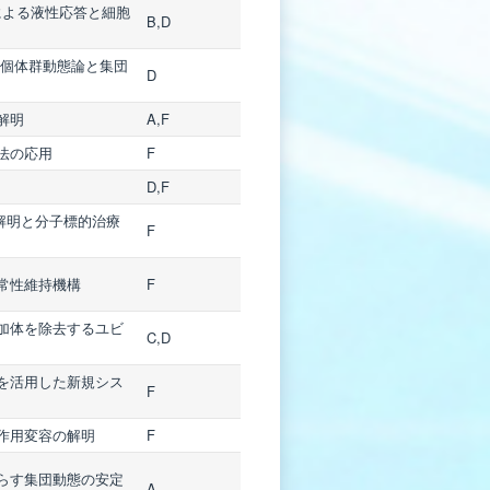
による液性応答と細胞
B,D
る個体群動態論と集団
D
解明
A,F
法の応用
F
D,F
解明と分子標的治療
F
常性維持機構
F
加体を除去するユビ
C,D
を活用した新規シス
F
作用変容の解明
F
らす集団動態の安定
A