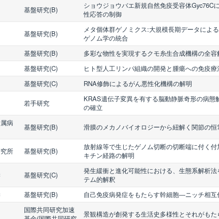
ショウジョウバエ新規自然免疫受容体Gyc76C
基盤研究(B)
性応答の制御
メタ個体群ゲノミクス:大規模長期データによ
基盤研究(B)
ゲノム学の統合
基盤研究(B)
多彩な物性を実現するクモ糸生合成機構の全容
基盤研究(C)
ヒト型人工リンパ組織の開発と腫瘍への免疫療
基盤研究(C)
RNA修飾によるがん悪性化機構の解明
KRAS遺伝子変異を有する脳動静脈奇形の病態
若手研究
の確立
附属病
基盤研究(B)
滑膜のメカノバイオロジーから紐解く関節の恒
放射線等で生じたゲノム切断の切断端に付く付
研究所
基盤研究(B)
キチン経路の解明
発生緩衝と進化可能性における、生態系解析法
学
基盤研究(C)
テム的解釈
学
基盤研究(B)
自己免疫病発症をもたらす幹細胞―ニッチ相互
国際共同研究加速
景観構造が創発する生活史多様性とそれがもた
基金(国際共同研究