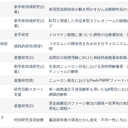
新学術領域研究(公
表現型追跡技術が解き明かすがん治療耐性化の
募)
新学術領域研究(公
転写と関連した非従来型ヌクレオソームの細胞
募)
グ
若手研究
クロマチン動態に基づいた膵癌の治療層別化・
技術総
コガネムシの構造色を生み出す分子メカニズム
挑戦的研究(萌芽)
明
基盤研究(C)
自閉症の病態理解に向けた神経幹細胞運命制御
新学術領域研究(公
生体内ニューロン分化における高時間解像度・
募)
テンシャルの解析
基盤研究(B)
ニューロン新生におけるPax6-FMRPフィー
研究活動スタート
単一細胞遺伝子発現解析を用いたIgA腎症にお
学
支援
網羅的解析
滑走細菌症のファージ療法の開発ー世界初の魚
基盤研究(C)
用化に挑戦ー
ンタ
特別研究員奨励費
臓器固有微小環境ががん進化・不均一性に与え