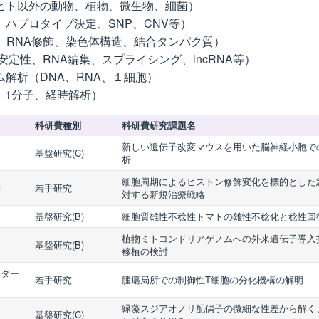
ヒト以外の動物、植物、微生物、細菌）
ハプロタイプ決定、SNP、CNV等）
、RNA修飾、染色体構造、結合タンパク質）
定性、RNA編集、スプライシング、lncRNA等）
解析（DNA、RNA、１細胞）
、1分子、経時解析）
科研費種別
科研費研究課題名
新しい遺伝子改変マウスを用いた脳神経小胞でのV
基盤研究(C)
析
細胞周期によるヒストン修飾変化を標的とした
学
若手研究
対する新規治療戦略
基盤研究(B)
細胞質雄性不稔性トマトの雄性不稔化と稔性回
植物ミトコンドリアゲノムへの外来遺伝子導入
基盤研究(B)
移植の検討
ンター
若手研究
腫瘍局所での制御性T細胞の分化機構の解明
緑藻スジアオノリ配偶子の微細な性差から解く
基盤研究(C)