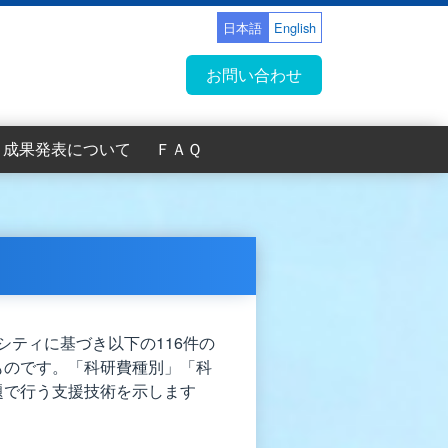
日本語
English
お問い合わせ
成果発表について
ＦＡＱ
（中級者向
（初級者向
（中級者向
（初級者向
（中級者向
（初級者向
題一覧
題一覧
題一覧
題一覧
支援依頼者のかたへ
プレスリリース一覧
支援による成果論文一覧
班員による支援技術高度化のための成果
2021年度第2回支援課題一覧
2021年度第1回支援課題一覧
2020年度第2回支援課題一覧
2020年度第1回支援課題一覧
2019年度支援課題一覧
2018年度支援課題一覧
2017年度支援課題一覧
2016年度支援課題一覧
論文
シティに基づき以下の116件の
ものです。「科研費種別」「科
題で行う支援技術を示します