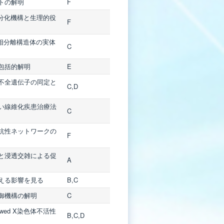
トの解明
F
分化機構と生理的役
F
な相分離構造体の実体
C
包括的解明
E
不全遺伝子の同定と
C,D
い線維化疾患治療法
C
抗性ネットワークの
F
と浸透交雑による促
A
える影響を見る
B,C
御機構の解明
C
ed X染色体不活性
B,C,D