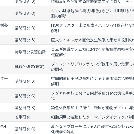
基盤研究(B)
情動反応を抑制する前頭前野マイクロサーキッ
リンパ球系起源の樹状細胞ならびにB1B細胞の
基盤研究(C)
割の解明
・栄養
HOXクラスター上に形成されるCRM1依存的
基盤研究(B)
解明
基盤研究(B)
巨大ウイルスが水圏低次生態系で果たす役割の
コムギ近縁ゲノム種における新規種間雑種生育
特別研究員奨励費
機能解析
ダイレクトリプログラミング技術を用いた新し
挑戦的研究(萌芽)
の開発
ンター
空間的遺伝子発現解析による明細胞癌の治療抵
基盤研究(B)
解明
メダカ科魚類における同所的種分化の遺伝基盤
基盤研究(C)
進
基盤研究(B)
染色体微細加工で逆位・転座が植物ゲノムに与
若手研究
細胞周期と連動したクロマチンダイナミクス制
総合セ
新たなアプローチによるX連鎖性疾患に伴うskew
基盤研究(C)
化機構の解明