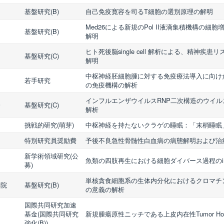
基盤研究(B)
自己免疫寛容を司るT細胞の選別原理の解明
Med26による新規のPol II液滴集積機構の細
基盤研究(B)
解明
ヒト死後脳single cell 解析による、精神疾
基盤研究(C)
解明
中枢神経胚細胞腫に対する免疫療法導入に向け
若手研究
の免疫機構の解析
インフルエンザウイルスRNP二次構造のウイ
会
基盤研究(C)
解析
挑戦的研究(萌芽)
中枢神経を持たないクラゲの睡眠：「末梢睡眠
特別研究員奨励費
予後不良急性骨髄性白血病の病態解明および治
新学術領域研究(公
魚類の四肢再生における細胞ダイバース過程のin 
募)
単核貪食細胞系の生体内分化におけるクロマチ
学院
基盤研究(B)
の意義の解析
国際共同研究加速
基金(国際共同研究
新規腫瘍原性ニッチである上皮内在性Tumor Hot
強化(B))