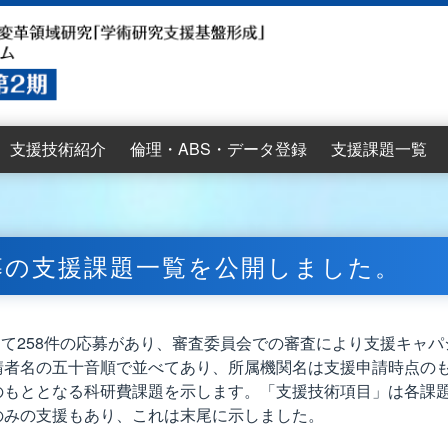
支援技術紹介
倫理・ABS・データ登録
支援課題一覧
供までの流れ
議
議
議
配列解析支援
情報解析支援
書籍案内
2025年度公募要項
2025年度支援申請書
2025年度公募説明会
支援技術紹介
講習会案内
情報解析講習会ビデオ
AJACS 講習会ビデオ資
2025年度講習会
2025年度講習会
2023年度講習会
2023年度講習会
2022年度講習会
2022年度講習会
2025年度支援課
2024年度支援課
2023年度支援課
2022年度支援課
第1期支援課題
料
け）
け）
け）
け）
け）
け）
公募の支援課題一覧を公開しました。
対して258件の応募があり、審査委員会での審査により支援キャパ
請者名の五十音順で並べてあり、所属機関名は支援申請時点の
のもととなる科研費課題を示します。「支援技術項目」は各課
のみの支援もあり、これは末尾に示しました。