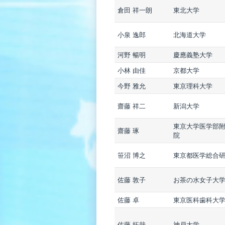
倉田 祥一朗
東北大学
小泉 逸郎
北海道大学
河野 暢明
慶應義塾大学
小林 由佳
京都大学
今野 雅允
東京理科大学
齋藤 祥二
新潟大学
東京大学医学部
齋藤 琢
院
笹沼 博之
東京都医学総合
佐藤 敦子
お茶の水女子大
佐藤 卓
東京医科歯科大
佐藤 拓哉
神戸大学