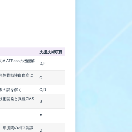
支援技術項目
-ATPaseの機能解
D,F
急性骨髄性白血病に
C
復の謎を解く
C,D
技術開発と異種CMS
B
F
、細胞間の相互認識
D