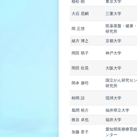
植松 朗
東京大学
大石 晃嗣
三重大学
医薬基盤・健康
岡 正啓
研究所
緒方 博之
京都大学
岡田 萌子
神戸大学
岡田 欣晃
大阪大学
国立がん研究セ
岡本 康司
研究所
柿岡 諒
琉球大学
風間 裕介
福井県立大学
梶谷 卓也
福井大学
愛知県医療療育
加藤 君子
ンター