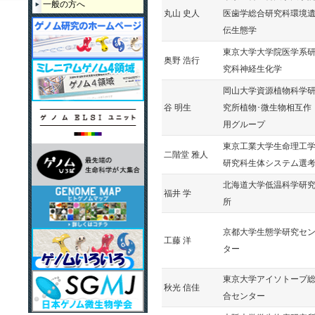
一般の方へ
丸山 史人
医歯学総合研究科環境
2013年度
伝生態学
2012年度
東京大学大学院医学系
奥野 浩行
究科神経生化学
2011年度第2回
岡山大学資源植物科学
2011年度第1回
谷 明生
究所植物･微生物相互作
用グループ
2010年度
東京工業大学生命理工
二階堂 雅人
研究科生体システム選
北海道大学低温科学研
福井 学
所
京都大学生態学研究セ
工藤 洋
ター
東京大学アイソトープ
秋光 信佳
合センター