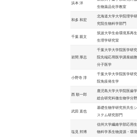
浜本 洋
生物薬品化学教室
北海道大学大学院理学
和多 和宏
究院生物科学部門
筑波大学生命環境系再
千葉 親文
生理学研究室
千葉大学大学院医学研
岩間 厚志
院先端応用医学講座細
分子医学
千葉大学大学院医学研
小野寺 淳
院免疫発生学
鹿児島大学大学院医歯
西 順一郎
総合研究科微生物学分
基礎生物学研究所共生
武田 直也
ステム研究部門
信州大学繊維学部応用
塩見 邦博
物科学系生物資源・環