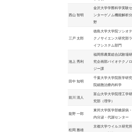
金沢大学学際科学実験
西山 智明
ンターゲノム機能解析
野
徳島大学大学院ソシオ
三戸 太郎
クノサイエンス研究部
イフシステム部門
福岡県農業総合試験場
池上 秀利
究企画部バイオテクノ
ジー課
千葉大学大学院医学研
田中 知明
院細胞治療内科学
富山大学大学院理工学
前川 清人
究部（理学）
東邦大学医学部糖尿病
龍野 一郎
内分泌・代謝センター
京都大学ウイルス研究
松岡 雅雄