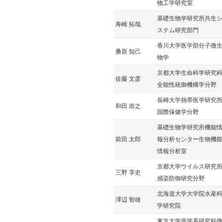
物工学研究室
基礎生物学研究所共生
寿崎 拓哉
ステム研究部門
香川大学医学部分子微
桑原 知己
物学
京都大学生命科学研究
佐藤 文彦
全能性統御機構学分野
長崎大学熱帯医学研究
和田 崇之
国際保健学分野
基礎生物学研究所機能
前田 太郎
報分析センター生物機
情報分析室
京都大学ウイルス研究
三野 享史
感染防御研究分野
北海道大学大学院水産
澤辺 智雄
学研究院
東京大学薬学系研究科