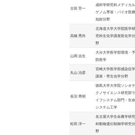
成科学研究科メディカ
古田 芳一
ゲノム専攻・バイオ医
知財分野
北海道大学大学院医学
高橋 秀尚
究科生化学講座医化学
野
大分大学医学部環境・
山岡 吉生
防医学
宮崎大学医学部感染症
丸山 治彦
講座・寄生虫学分野
徳島大学大学院ソシオ
クノサイエンス研究部
長宗 秀明
イフシステム部門・生
システム工学
名古屋大学生命農学研
松田 洋一
科動物遺伝制御学研究
野