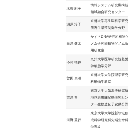
情報システム研究機構
木曽 彩子
領域融合研究センター
京都大学再生医科学研
瀬原 淳子
所再生増殖制御学分野
かずさDNA研究所植物
白澤 健太
ノム研究部植物ゲノム
用研究室
九州大学医学研究院基
今村 拓也
幹細胞学分野
京都大学大学院理学研
曽田 貞滋
科動物学教室
東京大学大気海洋研究
吉澤 晋
地球表層圏変動研究セ
ター生物遺伝子変動分
東京大学大学院新領域
河野 重行
成科学研究科先端生命
学専攻