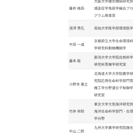
大阪大学微生物病研究
藤井 穂高
感染症学免疫学融合プ
グラム推進室
清澤 秀孔
高知大学医学部環境医
京都府立大学生命環境
牛田 一成
学研究科動物機能学
新潟大学大学院自然科
藤本 龍
研究科育種学研究室
北海道大学大学院農学
究院応用生命科学部門
小野寺 康之
種工学分野遺伝子制御
研究室
東京大学大気海洋研究
竹井 祥郎
海洋生命科学部門・生
学分野
九州大学農学研究院微
中山 二郎