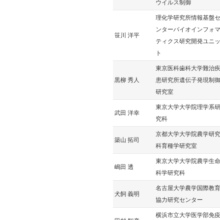
ウイルス制御
理化学研究所情報基盤
ンターバイオインフォ
笹川 洋平
ティクス研究開発ユニ
ト
東京医科歯科大学難治
黒柳 秀人
患研究所遺伝子発現制
研究室
東京大学大学院理学系
武田 洋幸
究科
京都大学大学院農学研
築山 拓司
科育種学研究室
東京大学大学院農学生
嶋田 透
科学研究科
名古屋大学農学国際教
犬飼 義明
協力研究センター
横浜市立大学医学部免