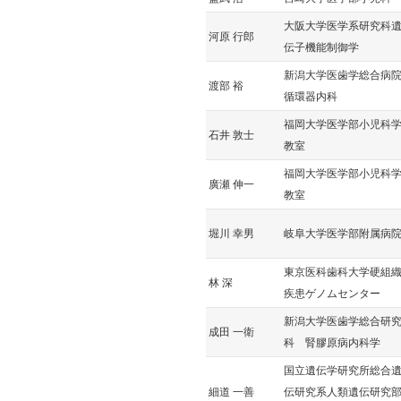
大阪大学医学系研究科
河原 行郎
伝子機能制御学
新潟大学医歯学総合病
渡部 裕
循環器内科
福岡大学医学部小児科
石井 敦士
教室
福岡大学医学部小児科
廣瀬 伸一
教室
堀川 幸男
岐阜大学医学部附属病
東京医科歯科大学硬組
林 深
疾患ゲノムセンター
新潟大学医歯学総合研
成田 一衛
科 腎膠原病内科学
国立遺伝学研究所総合
細道 一善
伝研究系人類遺伝研究