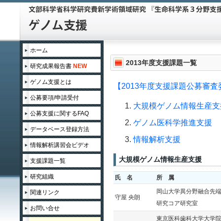
ホーム
2013年度支援課題一覧
研究成果報告書
NEW
ゲノム支援とは
【2013年度支援課題公募審査
公募要項/申請受付
大規模ゲノム情報生産支
公募支援に関するFAQ
ゲノム医科学推進支援
データベース登録方法
情報解析支援
情報解析講習会ビデオ
大規模ゲノム情報生産支援
支援課題一覧
領域企画課題
研究組織
氏 名
所 属
岡山大学異分野融合先
関連リンク
2015年度
守屋 央朗
研究コア研究室
お問い合せ
2014年度
東京医科歯科大学大学