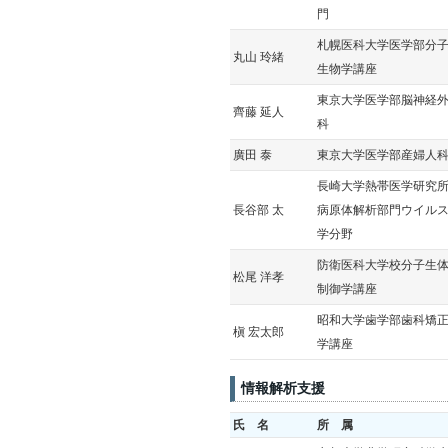
門
札幌医科大学医学部分
丸山 玲緒
生物学講座
東京大学医学部脳神経
齊藤 延人
科
廣田 泰
東京大学医学部産婦人
長崎大学熱帯医学研究
長谷部 太
病原体解析部門ウイル
学分野
防衛医科大学校分子生
松尾 洋孝
制御学講座
昭和大学歯学部歯科矯
槇 宏太郎
学講座
情報解析支援
氏 名
所 属