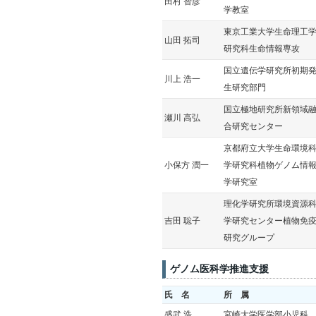
田村 智彦
学教室
東京工業大学生命理工
山田 拓司
研究科生命情報専攻
国立遺伝学研究所初期
川上 浩一
生研究部門
国立極地研究所新領域
瀬川 高弘
合研究センター
京都府立大学生命環境
小保方 潤一
学研究科植物ゲノム情
学研究室
理化学研究所環境資源
吉田 聡子
学研究センター植物免
研究グループ
ゲノム医科学推進支援
氏 名
所 属
盛武 浩
宮崎大学医学部小児科