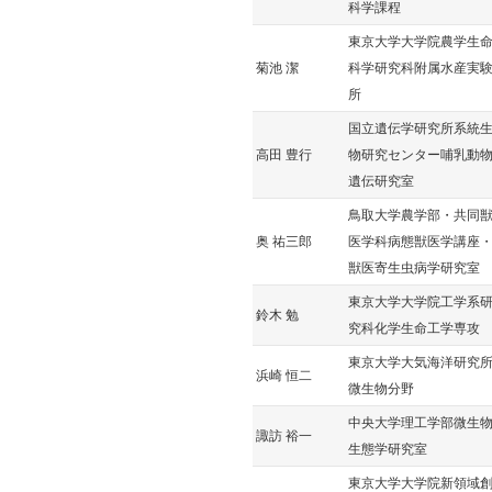
科学課程
東京大学大学院農学生
菊池 潔
科学研究科附属水産実
所
国立遺伝学研究所系統
高田 豊行
物研究センター哺乳動
遺伝研究室
鳥取大学農学部・共同
奥 祐三郎
医学科病態獣医学講座
獣医寄生虫病学研究室
東京大学大学院工学系
鈴木 勉
究科化学生命工学専攻
東京大学大気海洋研究
浜崎 恒二
微生物分野
中央大学理工学部微生
諏訪 裕一
生態学研究室
東京大学大学院新領域