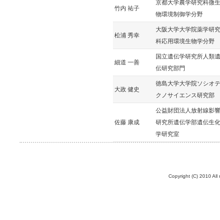
京都大学農学研究科微
竹内 祐子
物環境制御学分野
大阪大学大学院薬学研
松浦 秀幸
科応用環境生物学分野
国立遺伝学研究所人類
細道 一善
伝研究部門
徳島大学大学院ソシオ
大政 健史
クノサイエンス研究部
公益財団法人放射線影
佐藤 康成
研究所遺伝学部遺伝生
学研究室
Copyright (C) 2010 All