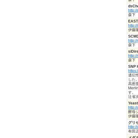
dsC
http:/
森下
EAST 
http:
伊藤
SC
http:/
森下
siDi
http:/
森下
SNP 
https
遺伝
した
高密度
Me
す。
辻省
Yeast
http:
酵母
伊藤
グリセ
http:
有田
メダ