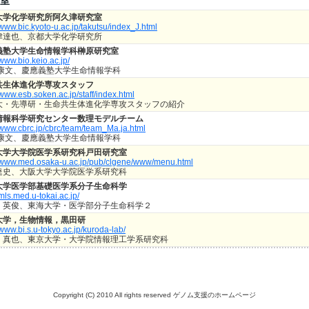
室
大学化学研究所阿久津研究室
/www.bic.kyoto-u.ac.jp/takutsu/index_J.html
津達也、京都大学化学研究所
義塾大学生命情報学科榊原研究室
/www.bio.keio.ac.jp/
 康文、慶應義塾大学生命情報学科
共生体進化学専攻スタッフ
/www.esb.soken.ac.jp/staff/index.html
大・先導研・生命共生体進化学専攻スタッフの紹介
情報科学研究センター数理モデルチーム
//www.cbrc.jp/cbrc/team/team_Ma.ja.html
 康文、慶應義塾大学生命情報学科
大学大学院医学系研究科戸田研究室
//www.med.osaka-u.ac.jp/pub/clgene/www/menu.html
達史、大阪大学大学院医学系研究科
大学医学部基礎医学系分子生命科学
/mls.med.u-tokai.ac.jp/
 英俊、東海大学・医学部分子生命科学２
大学，生物情報，黒田研
/www.bi.s.u-tokyo.ac.jp/kuroda-lab/
 真也、東京大学・大学院情報理工学系研究科
Copyright (C) 2010 All rights reserved
ゲノム支援のホームページ