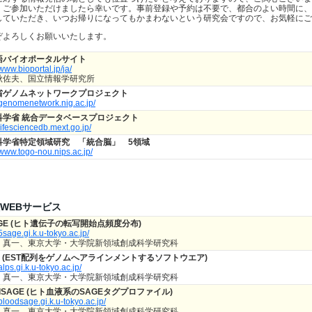
、ご参加いただけましたら幸いです。事前登録や予約は不要で、都合のよい時間に、
していただき、いつお帰りになってもかまわないという研究会ですので、お気軽にご
ぞよろしくお願いいたします。
語バイオポータルサイト
/www.bioportal.jp/ja/
秋佐夫、国立情報学研究所
省ゲノムネットワークプロジェクト
//genomenetwork.nig.ac.jp/
科学省 統合データベースプロジェクト
/lifesciencedb.mext.go.jp/
科学省特定領域研究 「統合脳」 5領域
/www.togo-nou.nips.ac.jp/
WEBサービス
AGE (ヒト遺伝子の転写開始点頻度分布)
/5sage.gi.k.u-tokyo.ac.jp/
 真一、東京大学・大学院新領域創成科学研究科
S (EST配列をゲノムへアラインメントするソフトウエア)
/alps.gi.k.u-tokyo.ac.jp/
 真一、東京大学・大学院新領域創成科学研究科
odSAGE (ヒト血液系のSAGEタグプロファイル)
/bloodsage.gi.k.u-tokyo.ac.jp/
 真一、東京大学・大学院新領域創成科学研究科