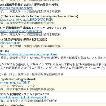
heck (遺伝子特異的 dsRNA 配列の設計と検査)
/dscheck.rnai.jp/index.html
 真一、東京大学・大学院新領域創成科学研究科
(Enhanced Annotator for Saccharomyces Transcriptome)
//itolab.cb.k.u-tokyo.ac.jp/BIRD/GATC-PCR/
隆司、東京大学大学院新領域創成科学研究科
MD (出芽酵母遺伝子破壊株イメージからのマイニング)
/yeast.gi.k.u-tokyo.ac.jp/datamine/
 真一、東京大学・大学院新領域創成科学研究科
rect (遺伝子特異的 siRNA 配列の設計)
/sidirect2.rnai.jp/
 真一、東京大学・大学院新領域創成科学研究科
HiTLink
://www.dynacom.co.jp/u-tokyo.ac.jp/snphitlink/
性疾患の遺伝子を同定するために行う連鎖解析の効率と解像度を高めることを目的と
。
のSNP情報を搭載したDNAマイクロアレイを用いて得られるSNP情報を直接取り込み、MLINK, 
rlinなどの連鎖解析プログラムへ渡すことができ、全ゲノム連鎖解析のハイスループ
次・福田陽子、東京大学・医学部附属病院神経内科
 Systems Biology Network
//www.gmm.gu.se/YSBN/
システム生物学ネットワーク
隆司、東京大学大学院新領域創成科学研究科
ロリン脂質同定システム LipidSearch
//www.lipidsearch.jp/LipidNavigator.htm
正規、東京大学・大学院新領域創成科学研究科
カゲノムブラウザー