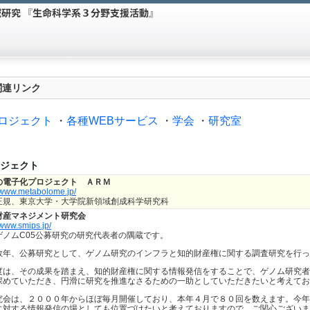
関連リンク
ロジェクト
・
各種WEBサービス
・
学会
・
研究室
ジェクト
の電子化プロジェクト ＡＲＭ
//www.metabolome.jp/
正規、東京大学・大学院新領域創成科学研究科
財産マネジメント研究会
/www.smips.jp/
ゲノムC05公募研究の研究代表者の隅蔵です。
数年、公募研究として、ゲノム研究のインフラと知的財産権に関する調査研究を行っ
度は、その成果を踏まえ、知的財産権に関する情報発信をすることで、ゲノム研究者
深めていただき、円滑に研究を推進なさるための一助としていただきたいと考えてお
究会は、２０００年からほぼ毎月開催しており、本年４月で８０回を数えます。今年
に対する情報発信の場としても位置づけたいと考えておりますので、ご関心ございま