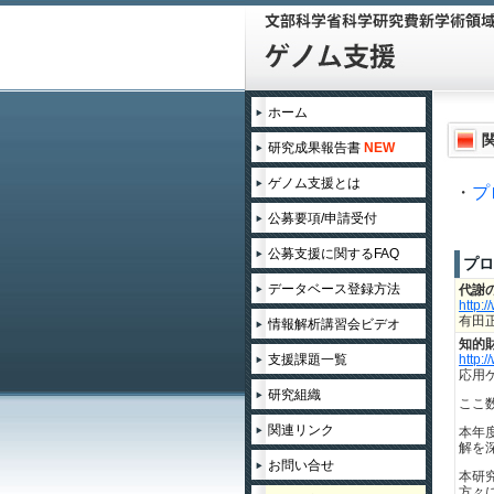
ホーム
研究成果報告書
NEW
ゲノム支援とは
・
プ
公募要項/申請受付
公募支援に関するFAQ
プロ
データベース登録方法
代謝
http:
有田
情報解析講習会ビデオ
知的
支援課題一覧
http:/
応用
領域企画課題
研究組織
ここ
関連リンク
本年
2015年度
解を
お問い合せ
本研
2014年度
方々