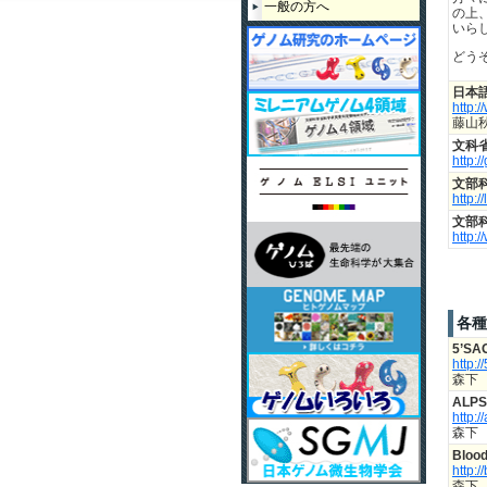
一般の方へ
の上
2013年度
いら
どう
2012年度
日本
http:/
2011年度第2回
藤山
文科
2011年度第1回
http:
文部
2010年度
http:/
文部
http:/
各種
5’S
http:/
森下
ALP
http:/
森下
Blo
http:/
森下