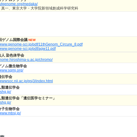
//utgenome.org/medaka/
 真一、東京大学・大学院新領域創成科学研究科
1回ゲノム国際会議
NEW
//www.genome-sci.jp/pdf/11thGenom_Circure_8.pdf
//www.genome-sci.jp/pdf/agw11.pdf
法人 染色体学会
//home.hiroshima-u.ac.jp/chromo/
ゲノム微生物学会
//www.sgmj.org/
遺伝学会
/wwwsoc.nii.ac.jp/gsj3/index.html
人類遺伝学会
jshg.jp/
人類遺伝学会「遺伝医学セミナー」
jshg.jp/
分子生物学会
/www.mbsj.jp/