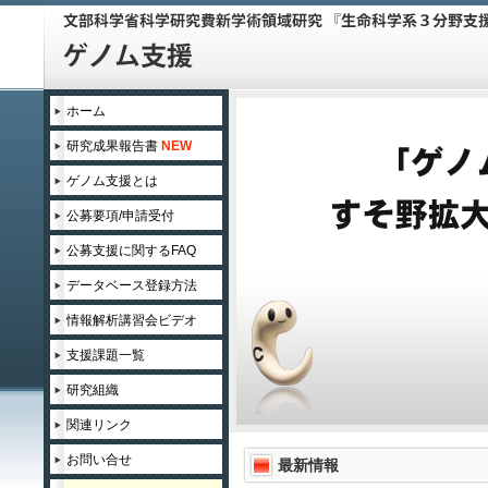
ホーム
研究成果報告書
NEW
ゲノム支援とは
公募要項/申請受付
公募支援に関するFAQ
データベース登録方法
情報解析講習会ビデオ
支援課題一覧
領域企画課題
研究組織
関連リンク
2015年度
お問い合せ
最新情報
2014年度