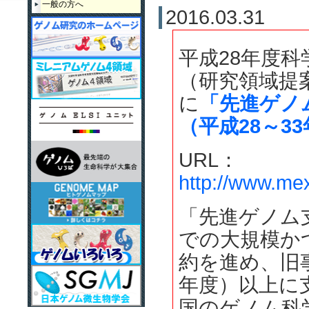
一般の方へ
2016.03.31
2013年度
2012年度
平成28年度
2011年度第2回
（研究領域提
2011年度第1回
に
「先進ゲノ
（平成28～3
2010年度
URL：
http://www.me
「先進ゲノム
での大規模か
約を進め、旧
年度）以上に
国のゲノム科