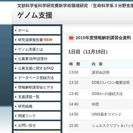
ホーム
2015年度情報解析講習会資料
研究成果報告書
NEW
ゲノム支援とは
1日目（11月19日）
公募要項/申請受付
時 間
内 容
公募支援に関するFAQ
13:00
講習会説明
データベース登録方法
13:10
DDBJスパコン概要説明
情報解析講習会ビデオ
13:40
DDBJへの接続方法
支援課題一覧
14:40
休憩
領域企画課題
研究組織
14:50
UNIX基本コマンド
関連リンク
2015年度
お問い合せ
15:30
シェルスクリプト＆バッ
2014年度