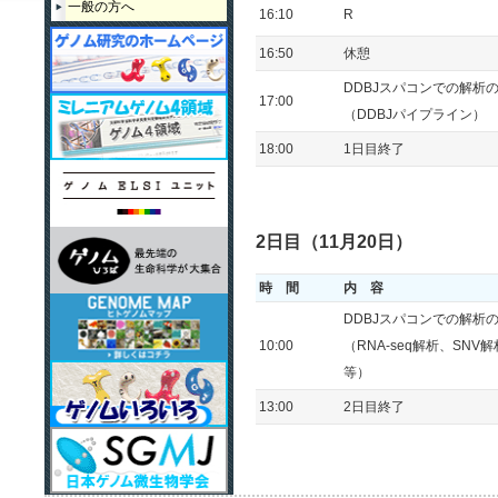
一般の方へ
16:10
R
2013年度
16:50
休憩
2012年度
DDBJスパコンでの解析の
17:00
2011年度第2回
（DDBJパイプライン）
18:00
1日目終了
2011年度第1回
2010年度
2日目（11月20日）
時 間
内 容
DDBJスパコンでの解析の
10:00
（RNA-seq解析、SN
等）
13:00
2日目終了