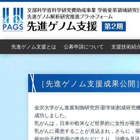
先進ゲノム支援とは
公募申請について
支援技術紹
目的
支援機能
支援体制
支援組織
支援依頼者インタビュー
拡大班会議
2026年度公募要項
2026年度支援申請書
支援申請の流れ
支援申請からデータ提供までの流れ
申請のポイント
公募支援に関するFAQ
2026年度公募説明会
2025年度公募資料
2025年度拡大班会議
2024年度拡大班会議
2023年度拡大班会議
配列解析支援
情報解析支援
書籍案内
［先進ゲノム支援成果公開
金沢大学がん進展制御研究所/新学術創成研究
成功しました。
乳がんは，日本や欧米など世界的に女性が罹患
乳がんに罹患することが見込まれ，さらに，
術や分子標的薬の進歩などにより，治癒を見込