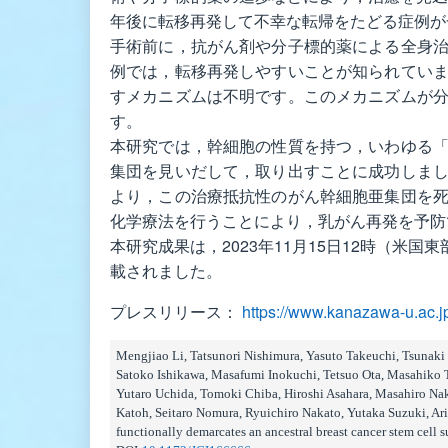
年後に転移再発して不幸な転帰をたどる症例が
手術前に，抗がん剤や分子標的薬による全身
例では，転移再発しやすいことが知られてい
すメカニズムは不明です。このメカニズムが
す。
本研究では，幹細胞の性質を持つ，いわゆる
集団を見いだして，取り出すことに成功しま
より，この治療抵抗性のがん幹細胞亜集団を
化学療法を行うことにより，乳がん再発を予防
本研究成果は，2023年11月15日12時（米国東部標準時
載されました。
プレスリリース：
https://www.kanazawa-u.ac.j
Mengjiao Li, Tatsunori Nishimura, Yasuto Takeuchi, Tsuna
Satoko Ishikawa, Masafumi Inokuchi, Tetsuo Ota, Masahiko T
Yutaro Uchida, Tomoki Chiba, Hiroshi Asahara, Masahiro Na
Katoh, Seitaro Nomura, Ryuichiro Nakato, Yutaka Suzuki, A
functionally demarcates an ancestral breast cancer stem cell s