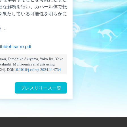
詳細な解析を行い、カハール体で転
割を果たしている可能性を明らかに
開）。
hidehisa-re.pdf
Ogawa, Tomohiko Akiyama, Yoko Ike, Yoko
kahashi. Multi-omics analysis using
24). DOI:
10.1016/j.celrep.2024.114734
プレスリリース一覧