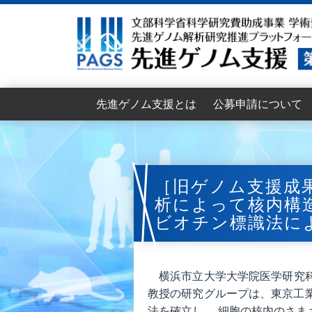
先進ゲノム支援とは
公募申請について
目的
支援機能
支援体制
支援組織
支援依頼者インタビュー
拡大班会議
2026年度公募要項
2026年度支援申請書
支援申請の流れ
支援申請からデータ提
申請のポイント
公募支援に関するFAQ
2026年度公募説明会
2025年度公募資料
2025年度拡大班会
2024年度拡大班会
2023年度拡大班会
［旧ゲノム支援成
析によって核内構
ビオチン標識法に
横浜市立大学大学院医学研究科
教授の研究グループは、東京工業大
法を確立し、 細胞の核内のさま