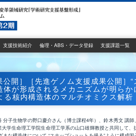
支援技術紹介
倫理・ABS・データ登録
支援課題一覧
供までの流れ
議
議
議
配列解析支援
情報解析支援
書籍案内
2025年度公募要項
2025年度支援申請書
2025年度公募説明会
支援技術紹介
講習会案内
情報解析講習会ビデオ
AJACS 講習会ビデオ資
2025年度講習会
2025年度講習会
2023年度講習会
2023年度講習会
2022年度講習会
2022年度講習会
2025年度支援課
2024年度支援課
2023年度支援課
2022年度支援課
第1期支援課題
料
け）
け）
け）
け）
け）
け）
果公開］［先進ゲノム支援成果公開］“
造体が形成されるメカニズムが明らか
よる核内構造体のマルチオミクス解析
 分子生物学の野口慶介さん（博士課程4年）、鈴木秀文 講師
学生命理工学院生命理工学系の山口雄輝教授と共同して、抗体を用
ざまな構造体について “スナップショットを撮る”ように構成