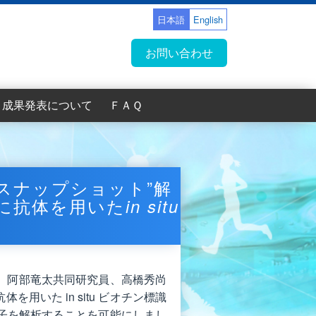
日本語
English
お問い合わせ
成果発表について
ＦＡＱ
（中級者向
（初級者向
（中級者向
（初級者向
（中級者向
（初級者向
題一覧
題一覧
題一覧
題一覧
支援依頼者のかたへ
プレスリリース一覧
支援による成果論文一覧
班員による支援技術高度化のための成果
2021年度第2回支援課題一覧
2021年度第1回支援課題一覧
2020年度第2回支援課題一覧
2020年度第1回支援課題一覧
2019年度支援課題一覧
2018年度支援課題一覧
2017年度支援課題一覧
2016年度支援課題一覧
論文
スナップショット”解
に抗体を用いた
in situ
、阿部竜太共同研究員、高橋秀尚
いた in situ ビオチン標識
因子を解析することを可能にしまし