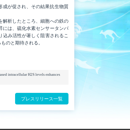
形成が促され、その結果抗⽣物質
を解析したところ、細胞への鉄の
昇には、硫化⽔素センサータンパ
取り込み活性が著しく阻害されるこ
るものと期待される。
sed intracellular H2S levels enhances
プレスリリース一覧