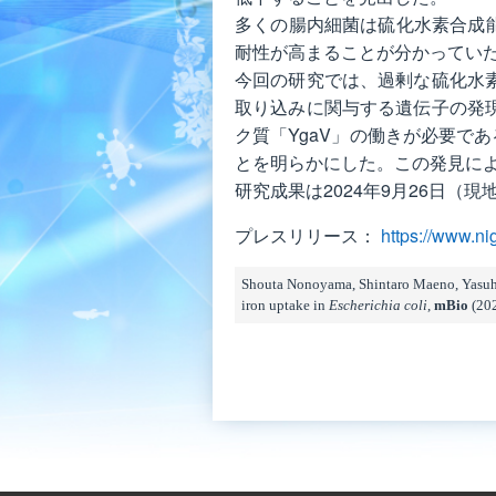
多くの腸内細菌は硫化⽔素合成
耐性が⾼まることが分かってい
今回の研究では、過剰な硫化⽔
取り込みに関与する遺伝⼦の発
ク質「YgaV」の働きが必要で
とを明らかにした。この発⾒に
研究成果は2024年9⽉26⽇（
プレスリリース：
https://www.ni
Shouta Nonoyama, Shintaro Maeno, Yasuhi
iron uptake in
Escherichia coli
,
mBio
(202