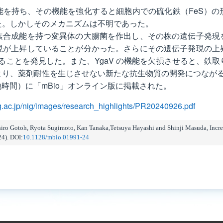
能を持ち、その機能を強化すると細胞内での硫化鉄（FeS）の
た。しかしそのメカニズムは不明であった。
素合成能を持つ変異体の⼤腸菌を作出し、その株の遺伝⼦発現
現が上昇していることが分かった。さらにその遺伝⼦発現の上
あることを発⾒した。また、YgaV の機能を⽋損させると、鉄
より、薬剤耐性を⽣じさせない新たな抗⽣物質の開発につなが
現地時間）に「mBio」オンライン版に掲載された。
g.ac.jp/nig/images/research_highlights/PR20240926.pdf
ro Gotoh, Ryota Sugimoto, Kan Tanaka,Tetsuya Hayashi and Shinji Masuda, Increa
4). DOI:
10.1128/mbio.01991-24