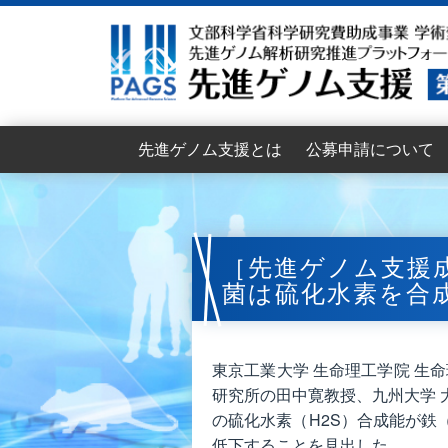
先進ゲノム支援とは
公募申請について
目的
支援機能
支援体制
支援組織
支援依頼者インタビュー
拡大班会議
2026年度公募要項
2026年度支援申請書
支援申請の流れ
支援申請からデータ提
申請のポイント
公募支援に関するFAQ
2026年度公募説明会
2025年度公募資料
2025年度拡大班会
2024年度拡大班会
2023年度拡大班会
［先進ゲノム支援
菌は硫化⽔素を合
東京⼯業⼤学 ⽣命理⼯学院 ⽣
研究所の⽥中寛教授、九州⼤学 
の硫化⽔素（H2S）合成能が鉄
低下することを⾒出した。