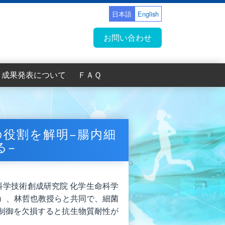
日本語
English
お問い合わせ
成果発表について
ＦＡＱ
（中級者向
（初級者向
（中級者向
（初級者向
（中級者向
（初級者向
題一覧
題一覧
題一覧
題一覧
支援依頼者のかたへ
プレスリリース一覧
支援による成果論文一覧
班員による支援技術高度化のための成果
2021年度第2回支援課題一覧
2021年度第1回支援課題一覧
2020年度第2回支援課題一覧
2020年度第1回支援課題一覧
2019年度支援課題一覧
2018年度支援課題一覧
2017年度支援課題一覧
2016年度支援課題一覧
論文
役割を解明−腸内細
る−
科学技術創成研究院 化学⽣命科学
授）、林哲也教授らと共同で、細菌
の制御を⽋損すると抗⽣物質耐性が