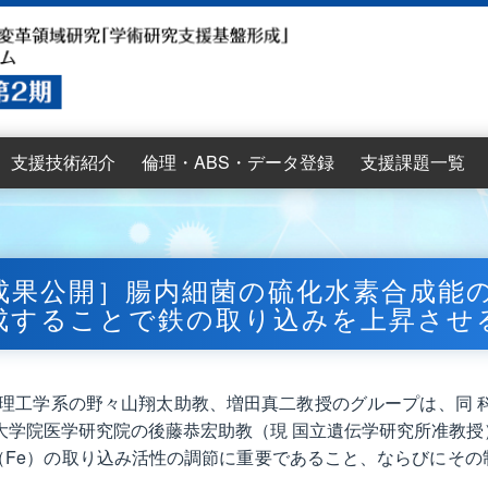
支援技術紹介
倫理・ABS・データ登録
支援課題一覧
供までの流れ
議
議
議
配列解析支援
情報解析支援
書籍案内
2025年度公募要項
2025年度支援申請書
2025年度公募説明会
支援技術紹介
講習会案内
情報解析講習会ビデオ
AJACS 講習会ビデオ資
2025年度講習会
2025年度講習会
2023年度講習会
2023年度講習会
2022年度講習会
2022年度講習会
2025年度支援課
2024年度支援課
2023年度支援課
2022年度支援課
第1期支援課題
料
け）
け）
け）
け）
け）
け）
成果公開］腸内細菌の硫化⽔素合成能の
成することで鉄の取り込みを上昇させ
命理⼯学系の野々⼭翔太助教、増⽥真⼆教授のグループは、同 
⼤学院医学研究院の後藤恭宏助教（現 国⽴遺伝学研究所准教
（Fe）の取り込み活性の調節に重要であること、ならびにそ