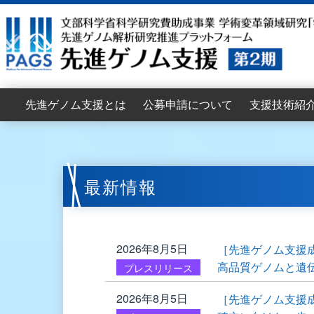
先進ゲノム支援とは
公募申請について
支援技術紹
目的
支援機能
支援体制
支援組織
支援依頼者インタビュー
拡大班会議
2026年度公募要項
2026年度支援申請書
支援申請の流れ
支援申請からデータ提供までの流れ
申請のポイント
公募支援に関するFAQ
2026年度公募説明会
2025年度公募資料
2025年度拡大班会議
2024年度拡大班会議
2023年度拡大班会議
配列解析支援
情報解析支援
書籍案内
最新情報
2026年8月5日
［先進ゲノム支援
⾼品質ゲノムと遺
プレスリリース
2026年8月5日
［先進ゲノム支援